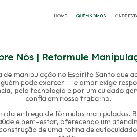
HOME
QUEM SOMOS
ONDE ES
bre Nós | Reformule Manipula
de manipulação no Espírito Santo que ac
lguém pode exercer — e amor exige respons
ncia, pela tecnologia e por um cuidado g
confia em nosso trabalho.
ém da entrega de fórmulas manipuladas. 
saúde e bem-estar, oferecendo um atendi
construção de uma rotina de autocuidado, e